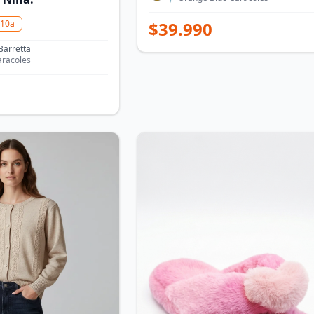
10a
$
39.990
Barretta
aracoles