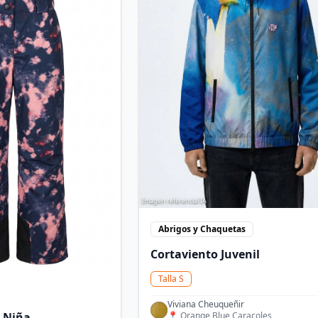
Imagen referencial IA
Abrigos y Chaquetas
Cortaviento Juvenil
Talla
S
Viviana Cheuqueñir
e Niña.
📍
Orange Blue Caracoles