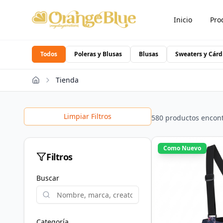
Inicio
Pro
Todos
Poleras y Blusas
Blusas
Sweaters y Cárd
Tienda
Limpiar Filtros
580
productos encon
Como Nuevo
Filtros
Buscar
Categoría