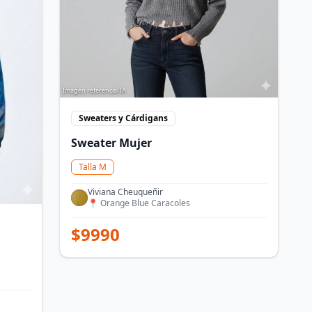
Imagen referencial IA
Sweaters y Cárdigans
Sweater Mujer
Talla
M
Viviana Cheuqueñir
📍
Orange Blue Caracoles
$
9990