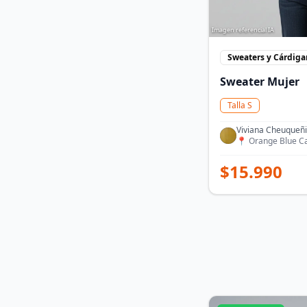
Imagen referencial IA
Sweaters y Cárdiga
Sweater Mujer
Talla
S
Viviana Cheuqueñi
📍
Orange Blue C
$
15.990