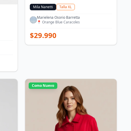
Mila Nanetti
Talla
XL
Marielena Osorio Barretta
📍
Orange Blue Caracoles
$
29.990
Como Nuevo