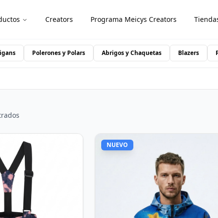
ductos
Creators
Programa Meicys Creators
Tienda
igans
Polerones y Polars
Abrigos y Chaquetas
Blazers
trados
NUEVO