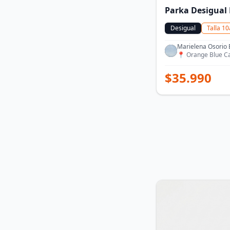
Parka Desigual 
Desigual
Talla
10
Marielena Osorio 
📍
Orange Blue C
$
35.990