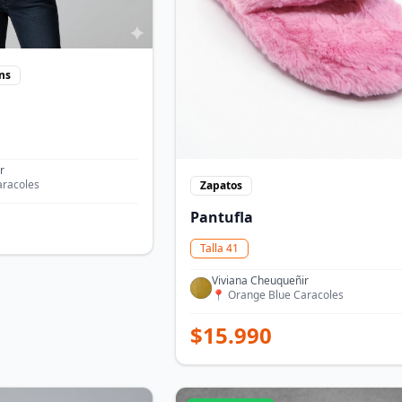
ns
r
aracoles
Zapatos
Pantufla
Talla
41
Viviana Cheuqueñir
📍
Orange Blue Caracoles
$
15.990