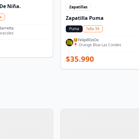
De Niña.
Zapatillas
a
Zapatilla Puma
Barretta
Puma
Talla
39
aracoles
🤩FelipillOoOo
📍
Orange Blue Las Condes
$
35.990