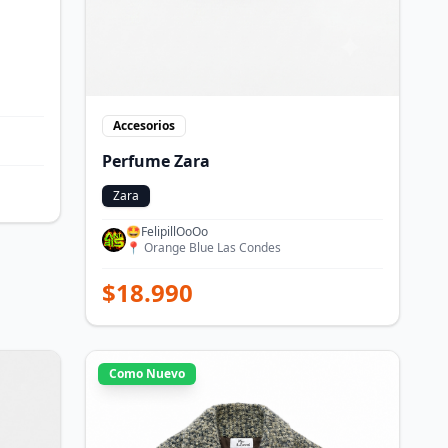
Accesorios
Perfume Zara
Zara
🤩FelipillOoOo
📍
Orange Blue Las Condes
$
18.990
Como Nuevo