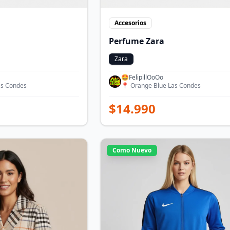
Accesorios
Perfume Zara
Zara
🤩FelipillOoOo
as Condes
📍
Orange Blue Las Condes
$
14.990
Como Nuevo