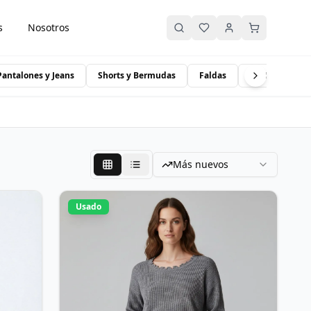
s
Nosotros
Pantalones y Jeans
Shorts y Bermudas
Faldas
Vestidos
Más nuevos
Usado