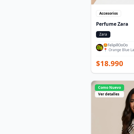
Accesorios
Perfume Zara
Zara
🤩FelipillOoOo
📍
Orange Blue L
$
18.990
Como Nuevo
Ver detalles