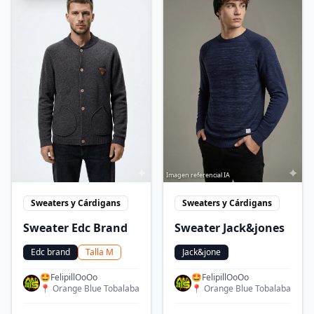
Imagen referencial IA
Sweaters y Cárdigans
Sweaters y Cárdigans
Sweater Edc Brand
Sweater Jack&jones
Edc brand
Talla
M
Jack&jone
🤩FelipillOoOo
🤩FelipillOoOo
📍
Orange Blue Tobalaba
📍
Orange Blue Tobalaba