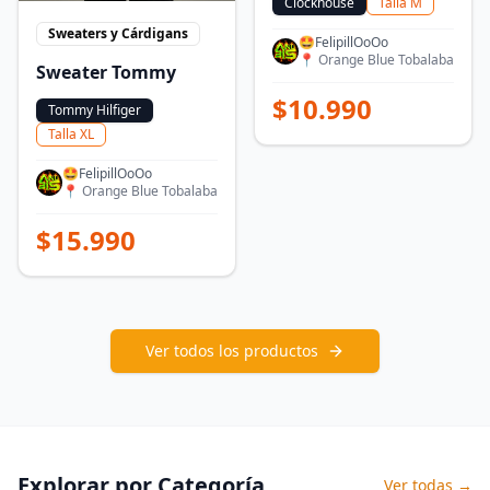
Clockhouse
Talla
M
Sweaters y Cárdigans
🤩FelipillOoOo
📍
Orange Blue Tobalaba
Sweater Tommy
$
10.990
Tommy Hilfiger
Talla
XL
🤩FelipillOoOo
📍
Orange Blue Tobalaba
$
15.990
Ver todos los productos
Explorar por Categoría
Ver todas →