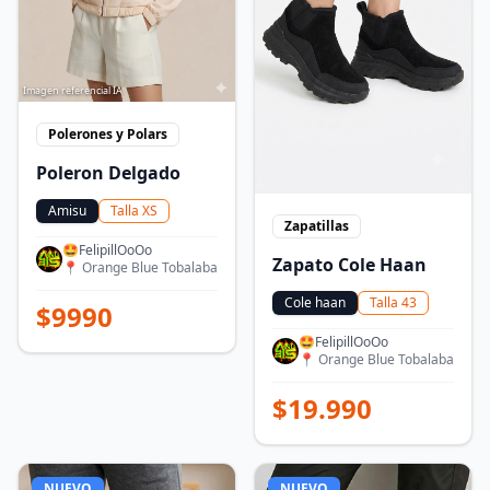
Imagen referencial IA
Polerones y Polars
Poleron Delgado
Amisu
Talla
XS
Zapatillas
🤩FelipillOoOo
Zapato Cole Haan
📍
Orange Blue Tobalaba
Cole haan
Talla
43
$
9990
🤩FelipillOoOo
📍
Orange Blue Tobalaba
$
19.990
NUEVO
NUEVO