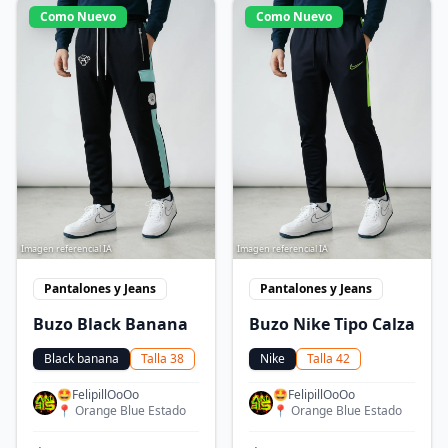
Como Nuevo
Como Nuevo
Imagen referencial IA
Imagen referencial IA
Pantalones y Jeans
Pantalones y Jeans
Buzo Black Banana
Buzo Nike Tipo Calza
Black banana
Talla
38
Nike
Talla
42
🤩FelipillOoOo
🤩FelipillOoOo
📍
Orange Blue Estado
📍
Orange Blue Estado