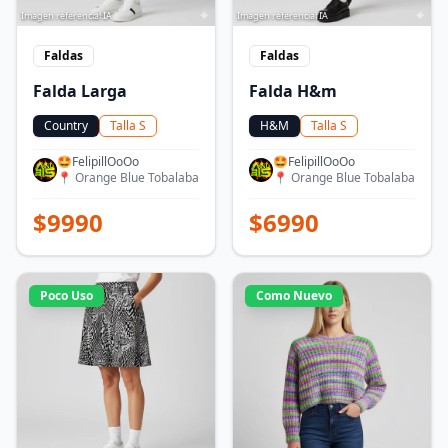
Imagen referencial IA
Imagen referencial IA
Faldas
Faldas
Falda Larga
Falda H&m
Country
Talla
S
H&M
Talla
S
🤩FelipillOoOo
🤩FelipillOoOo
📍
Orange Blue Tobalaba
📍
Orange Blue Tobalaba
$
9990
$
6990
Poco Uso
Como Nuevo