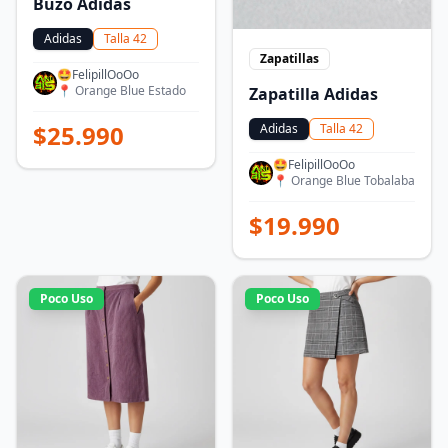
Buzo Adidas
Adidas
Talla
42
Zapatillas
🤩FelipillOoOo
📍
Orange Blue Estado
Zapatilla Adidas
$
25.990
Adidas
Talla
42
🤩FelipillOoOo
📍
Orange Blue Tobalaba
$
19.990
Poco Uso
Poco Uso