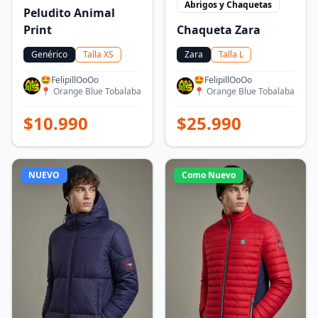
Abrigos y Chaquetas
Peludito Animal
Chaqueta Zara
Print
Zara
Talla
L
Genérico
Talla
XS
🤩FelipillOoOo
🤩FelipillOoOo
📍
Orange Blue Tobalaba
📍
Orange Blue Tobalaba
$
25.990
$
10.990
NUEVO
Como Nuevo