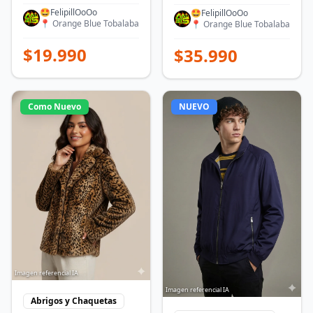
🤩FelipillOoOo
🤩FelipillOoOo
📍
Orange Blue Tobalaba
📍
Orange Blue Tobalaba
$
19.990
$
35.990
Como Nuevo
NUEVO
Imagen referencial IA
Imagen referencial IA
Abrigos y Chaquetas