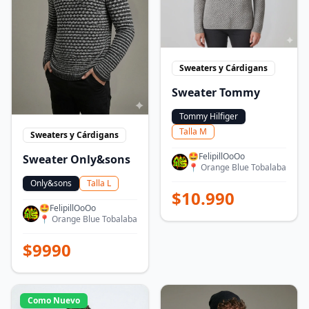
Sweaters y Cárdigans
Sweater Tommy
Tommy Hilfiger
Talla
M
Sweaters y Cárdigans
🤩FelipillOoOo
Sweater Only&sons
📍
Orange Blue Tobalaba
Only&sons
Talla
L
$
10.990
🤩FelipillOoOo
📍
Orange Blue Tobalaba
$
9990
Como Nuevo