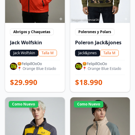
Imagen referencial IA
Abrigos y Chaquetas
Polerones y Polars
Jack Wolfskin
Poleron Jack&jones
Jack Wolfskin
Talla
M
Jack&jones
Talla
M
🤩FelipillOoOo
🤩FelipillOoOo
📍
Orange Blue Estado
📍
Orange Blue Estado
$
29.990
$
18.990
Como Nuevo
Como Nuevo