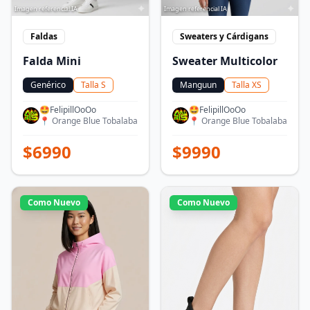
Imagen referencial IA
Imagen referencial IA
Faldas
Sweaters y Cárdigans
Falda Mini
Sweater Multicolor
Genérico
Talla
S
Manguun
Talla
XS
🤩FelipillOoOo
🤩FelipillOoOo
📍
Orange Blue Tobalaba
📍
Orange Blue Tobalaba
$
6990
$
9990
Como Nuevo
Como Nuevo