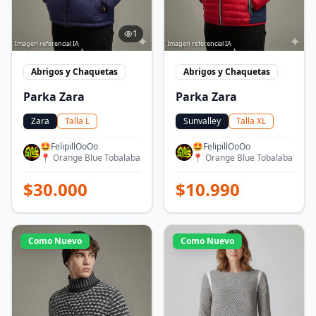
1
Imagen referencial IA
Imagen referencial IA
Abrigos y Chaquetas
Abrigos y Chaquetas
Parka Zara
Parka Zara
Zara
Talla
L
Sunvalley
Talla
XL
🤩FelipillOoOo
🤩FelipillOoOo
📍
Orange Blue Tobalaba
📍
Orange Blue Tobalaba
$
30.000
$
10.990
Como Nuevo
Como Nuevo