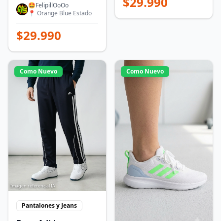
$
29.990
🤩FelipillOoOo
📍
Orange Blue Estado
$
29.990
Como Nuevo
Como Nuevo
Imagen referencial IA
Pantalones y Jeans