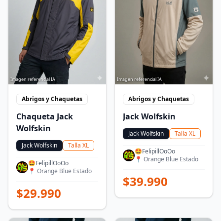
Imagen referencial IA
Imagen referencial IA
Abrigos y Chaquetas
Abrigos y Chaquetas
Chaqueta Jack
Jack Wolfskin
Wolfskin
Jack Wolfskin
Talla
XL
Jack Wolfskin
Talla
XL
🤩FelipillOoOo
📍
Orange Blue Estado
🤩FelipillOoOo
📍
Orange Blue Estado
$
39.990
$
29.990