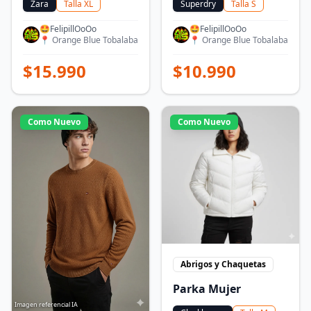
Zara
Talla
XL
Superdry
Talla
S
🤩FelipillOoOo
🤩FelipillOoOo
📍
Orange Blue Tobalaba
📍
Orange Blue Tobalaba
$
15.990
$
10.990
Como Nuevo
Como Nuevo
Abrigos y Chaquetas
Parka Mujer
Imagen referencial IA