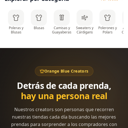
Poleras y
Blusas
Camisas y
Sweaters y
Polerones y
Abr
Blusas
Guayaberas
Cárdigans
Polars
Cha
Orange Blue Creators
Detrás de cada prenda,
hay una persona real
Nuestros creators son personas que recorren
nuestras tiendas cada día buscando las mejores
prendas para sorprender a los compradores con